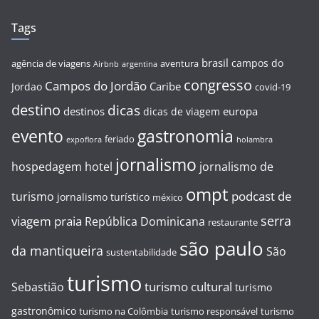
Tags
brasil
campos do
agência de viagens
aventura
Airbnb
argentina
congresso
Campos do Jordão
Caribe
Jordao
covid-19
destino
dicas
destinos
europa
dicas de viagem
evento
gastronomia
feriado
expoflora
holambra
jornalismo
hospedagem
hotel
jornalismo de
ompt
podcast de
turismo
jornalismo turístico
méxico
serra
viagem
praia
República Dominicana
restaurante
são paulo
da mantiqueira
São
sustentabilidade
turismo
turismo cultural
Sebastião
turismo
gastronômico
turismo na Colômbia
turismo responsável
turismo