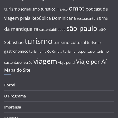
ompt
podcast de
turismo
jornalismo turístico
méxico
serra
viagem
praia
República Dominicana
restaurante
são paulo
da mantiqueira
São
sustentabilidade
turismo
turismo cultural
Sebastião
turismo
gastronômico
turismo na Colômbia
turismo responsável
turismo
viagem
Viaje por Aí
sustentável
verão
viaje por ai
Mapa do Site
Portal
O Programa
Imprensa