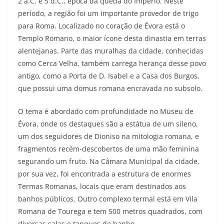
2 a.C. e 5 d.C., época da queda do Império. Neste
período, a região foi um importante provedor de trigo
para Roma. Localizado no coração de Évora está o
Templo Romano, o maior ícone desta dinastia em terras
alentejanas. Parte das muralhas da cidade, conhecidas
como Cerca Velha, também carrega herança desse povo
antigo, como a Porta de D. Isabel e a Casa dos Burgos,
que possui uma domus romana encravada no subsolo.
O tema é abordado com profundidade no Museu de
Évora, onde os destaques são a estátua de um sileno,
um dos seguidores de Dioniso na mitologia romana, e
fragmentos recém-descobertos de uma mão feminina
segurando um fruto. Na Câmara Municipal da cidade,
por sua vez, foi encontrada a estrutura de enormes
Termas Romanas, locais que eram destinados aos
banhos públicos. Outro complexo termal está em Vila
Romana de Tourega e tem 500 metros quadrados, com
diversas salas e tanques de banho.