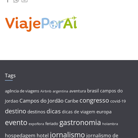
Tags
brasil
campos do
agência de viagens
aventura
Airbnb
argentina
congresso
Campos do Jordão
Caribe
Jordao
covid-19
destino
dicas
destinos
europa
dicas de viagem
evento
gastronomia
feriado
expoflora
holambra
jornalismo
hospedagem
hotel
jornalismo de