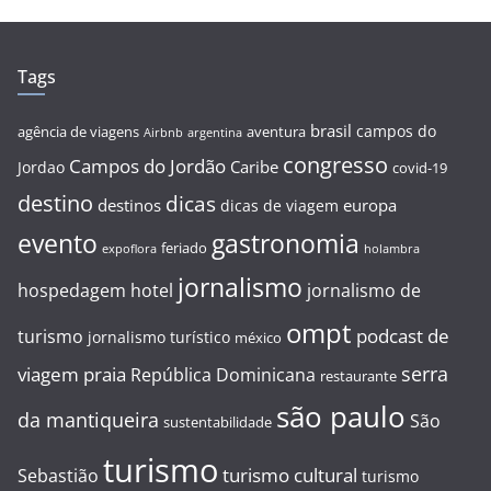
Tags
brasil
campos do
agência de viagens
aventura
Airbnb
argentina
congresso
Campos do Jordão
Caribe
Jordao
covid-19
destino
dicas
destinos
europa
dicas de viagem
evento
gastronomia
feriado
expoflora
holambra
jornalismo
hospedagem
hotel
jornalismo de
ompt
podcast de
turismo
jornalismo turístico
méxico
serra
viagem
praia
República Dominicana
restaurante
são paulo
da mantiqueira
São
sustentabilidade
turismo
turismo cultural
Sebastião
turismo