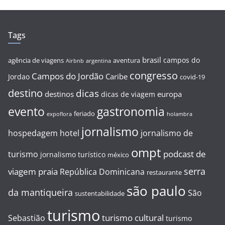
Tags
brasil
campos do
agência de viagens
aventura
Airbnb
argentina
congresso
Campos do Jordão
Caribe
Jordao
covid-19
destino
dicas
destinos
europa
dicas de viagem
evento
gastronomia
feriado
expoflora
holambra
jornalismo
hospedagem
hotel
jornalismo de
ompt
podcast de
turismo
jornalismo turístico
méxico
serra
viagem
praia
República Dominicana
restaurante
são paulo
da mantiqueira
São
sustentabilidade
turismo
turismo cultural
Sebastião
turismo