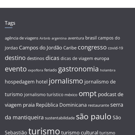
Tags
brasil
campos do
agência de viagens
aventura
Airbnb
argentina
congresso
Campos do Jordão
Caribe
Jordao
covid-19
destino
dicas
destinos
europa
dicas de viagem
evento
gastronomia
feriado
expoflora
holambra
jornalismo
hospedagem
hotel
jornalismo de
ompt
podcast de
turismo
jornalismo turístico
méxico
serra
viagem
praia
República Dominicana
restaurante
são paulo
da mantiqueira
São
sustentabilidade
turismo
turismo cultural
Sebastião
turismo