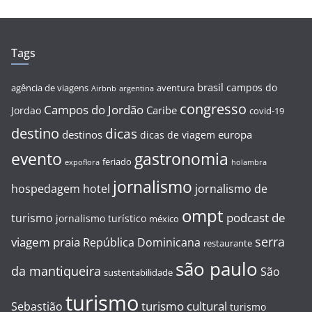
Tags
brasil
campos do
agência de viagens
aventura
Airbnb
argentina
congresso
Campos do Jordão
Caribe
Jordao
covid-19
destino
dicas
destinos
europa
dicas de viagem
evento
gastronomia
feriado
expoflora
holambra
jornalismo
hospedagem
hotel
jornalismo de
ompt
podcast de
turismo
jornalismo turístico
méxico
serra
viagem
praia
República Dominicana
restaurante
são paulo
da mantiqueira
São
sustentabilidade
turismo
turismo cultural
Sebastião
turismo