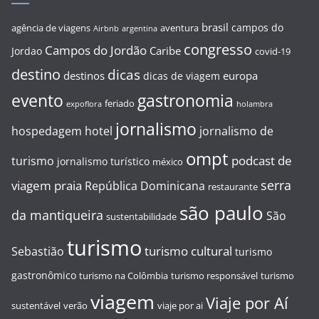
brasil
campos do
agência de viagens
aventura
Airbnb
argentina
congresso
Campos do Jordão
Caribe
Jordao
covid-19
destino
dicas
destinos
europa
dicas de viagem
evento
gastronomia
feriado
expoflora
holambra
jornalismo
hospedagem
hotel
jornalismo de
ompt
podcast de
turismo
jornalismo turístico
méxico
serra
viagem
praia
República Dominicana
restaurante
são paulo
da mantiqueira
São
sustentabilidade
turismo
turismo cultural
Sebastião
turismo
gastronômico
turismo na Colômbia
turismo responsável
turismo
viagem
Viaje por Aí
sustentável
verão
viaje por ai