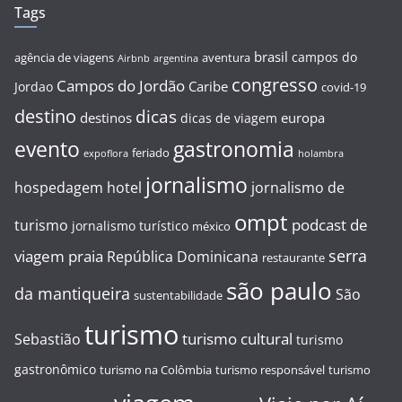
Tags
brasil
campos do
agência de viagens
aventura
Airbnb
argentina
congresso
Campos do Jordão
Caribe
Jordao
covid-19
destino
dicas
destinos
europa
dicas de viagem
evento
gastronomia
feriado
expoflora
holambra
jornalismo
hospedagem
hotel
jornalismo de
ompt
podcast de
turismo
jornalismo turístico
méxico
serra
viagem
praia
República Dominicana
restaurante
são paulo
da mantiqueira
São
sustentabilidade
turismo
turismo cultural
Sebastião
turismo
gastronômico
turismo na Colômbia
turismo responsável
turismo