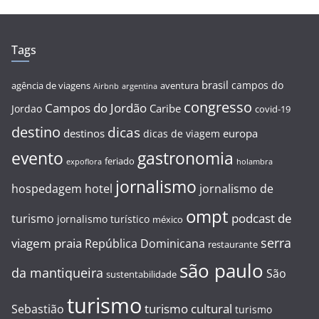
Tags
brasil
campos do
agência de viagens
aventura
Airbnb
argentina
congresso
Campos do Jordão
Caribe
Jordao
covid-19
destino
dicas
destinos
europa
dicas de viagem
evento
gastronomia
feriado
expoflora
holambra
jornalismo
hospedagem
hotel
jornalismo de
ompt
podcast de
turismo
jornalismo turístico
méxico
serra
viagem
praia
República Dominicana
restaurante
são paulo
da mantiqueira
São
sustentabilidade
turismo
turismo cultural
Sebastião
turismo