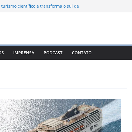
 turismo científico e transforma o sul de
bservatório astronômico
nha transforma o inverno em uma
es das serras brasileiras
a Ambiental Immensità bate recorde de
a alcance nacional
 une gastronomia regional, natureza e
m Campos do Jordão
OS
IMPRENSA
PODCAST
CONTATO
o León: o Pueblo Mágico com ruas
s e turismo à beira da represa