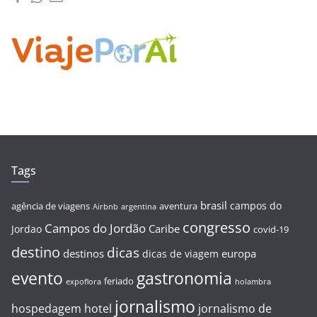
Tags
brasil
campos do
agência de viagens
aventura
Airbnb
argentina
congresso
Campos do Jordão
Caribe
Jordao
covid-19
destino
dicas
destinos
europa
dicas de viagem
evento
gastronomia
feriado
expoflora
holambra
jornalismo
hospedagem
hotel
jornalismo de