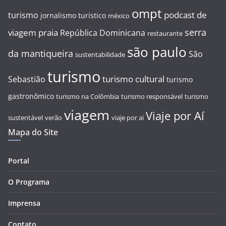
ompt
podcast de
turismo
jornalismo turístico
méxico
serra
viagem
praia
República Dominicana
restaurante
são paulo
da mantiqueira
São
sustentabilidade
turismo
turismo cultural
Sebastião
turismo
gastronômico
turismo na Colômbia
turismo responsável
turismo
viagem
Viaje por Aí
sustentável
verão
viaje por ai
Mapa do Site
Portal
O Programa
Imprensa
Contato