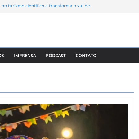
 no turismo científico e transforma o sul de
m observatório astronômico
ntanha transforma o inverno em uma
abores das serras brasileiras
ncia Ambiental Immensità bate recorde de
mplia alcance nacional
ica une gastronomia regional, natureza e
a em Campos do Jordão
OS
IMPRENSA
PODCAST
CONTATO
uevo León: o Pueblo Mágico com ruas
ntes e turismo à beira da represa