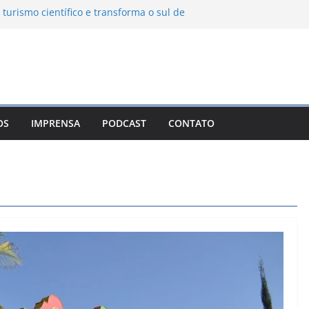
 turismo científico e transforma o sul de
bservatório astronômico
nha transforma o inverno em uma
es das serras brasileiras
a Ambiental Immensità bate recorde de
a alcance nacional
 une gastronomia regional, natureza e
m Campos do Jordão
OS
IMPRENSA
PODCAST
CONTATO
o León: o Pueblo Mágico com ruas
s e turismo à beira da represa