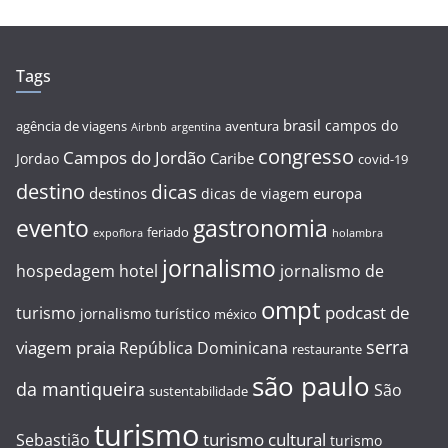
Tags
brasil
campos do
agência de viagens
aventura
Airbnb
argentina
congresso
Campos do Jordão
Caribe
Jordao
covid-19
destino
dicas
destinos
europa
dicas de viagem
evento
gastronomia
feriado
expoflora
holambra
jornalismo
hospedagem
hotel
jornalismo de
ompt
podcast de
turismo
jornalismo turístico
méxico
serra
viagem
praia
República Dominicana
restaurante
são paulo
da mantiqueira
São
sustentabilidade
turismo
turismo cultural
Sebastião
turismo