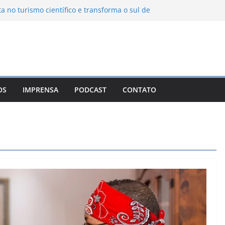
ta no turismo científico e transforma o sul de
om observatório astronômico
ontanha transforma o inverno em uma
sabores das serras brasileiras
iência Ambiental Immensità bate recorde de
amplia alcance nacional
hica une gastronomia regional, natureza e
ina em Campos do Jordão
OS
IMPRENSA
PODCAST
CONTATO
 Nuevo León: o Pueblo Mágico com ruas
rantes e turismo à beira da represa