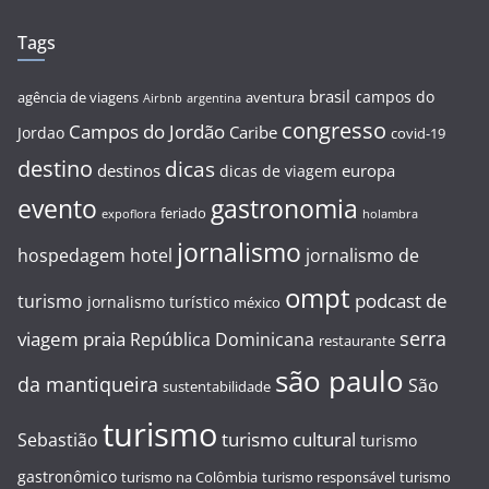
Tags
brasil
campos do
agência de viagens
aventura
Airbnb
argentina
congresso
Campos do Jordão
Caribe
Jordao
covid-19
destino
dicas
destinos
europa
dicas de viagem
evento
gastronomia
feriado
expoflora
holambra
jornalismo
hospedagem
hotel
jornalismo de
ompt
podcast de
turismo
jornalismo turístico
méxico
serra
viagem
praia
República Dominicana
restaurante
são paulo
da mantiqueira
São
sustentabilidade
turismo
turismo cultural
Sebastião
turismo
gastronômico
turismo na Colômbia
turismo responsável
turismo