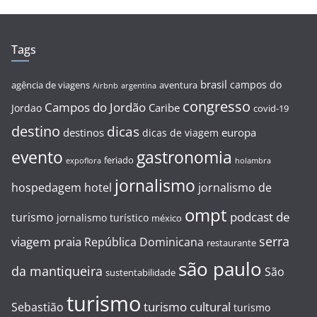
Tags
brasil
campos do
agência de viagens
aventura
Airbnb
argentina
congresso
Campos do Jordão
Caribe
Jordao
covid-19
destino
dicas
destinos
europa
dicas de viagem
evento
gastronomia
feriado
expoflora
holambra
jornalismo
hospedagem
hotel
jornalismo de
ompt
podcast de
turismo
jornalismo turístico
méxico
serra
viagem
praia
República Dominicana
restaurante
são paulo
da mantiqueira
São
sustentabilidade
turismo
turismo cultural
Sebastião
turismo