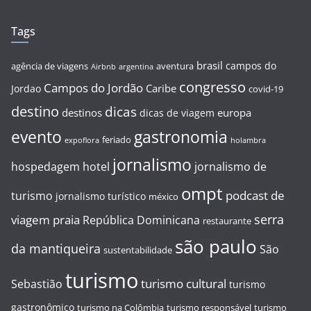
Tags
brasil
campos do
agência de viagens
aventura
Airbnb
argentina
congresso
Campos do Jordão
Caribe
Jordao
covid-19
destino
dicas
destinos
europa
dicas de viagem
evento
gastronomia
feriado
expoflora
holambra
jornalismo
hospedagem
hotel
jornalismo de
ompt
podcast de
turismo
jornalismo turístico
méxico
serra
viagem
praia
República Dominicana
restaurante
são paulo
da mantiqueira
São
sustentabilidade
turismo
turismo cultural
Sebastião
turismo
gastronômico
turismo na Colômbia
turismo responsável
turismo