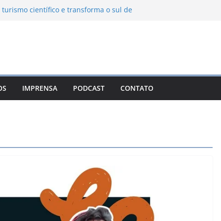
 turismo científico e transforma o sul de
bservatório astronômico
nha transforma o inverno em uma
es das serras brasileiras
a Ambiental Immensità bate recorde de
a alcance nacional
 une gastronomia regional, natureza e
m Campos do Jordão
OS
IMPRENSA
PODCAST
CONTATO
o León: o Pueblo Mágico com ruas
s e turismo à beira da represa