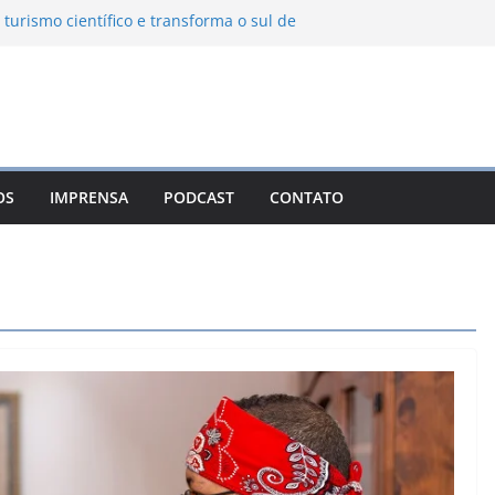
 turismo científico e transforma o sul de
bservatório astronômico
nha transforma o inverno em uma
es das serras brasileiras
a Ambiental Immensità bate recorde de
a alcance nacional
 une gastronomia regional, natureza e
m Campos do Jordão
OS
IMPRENSA
PODCAST
CONTATO
o León: o Pueblo Mágico com ruas
s e turismo à beira da represa