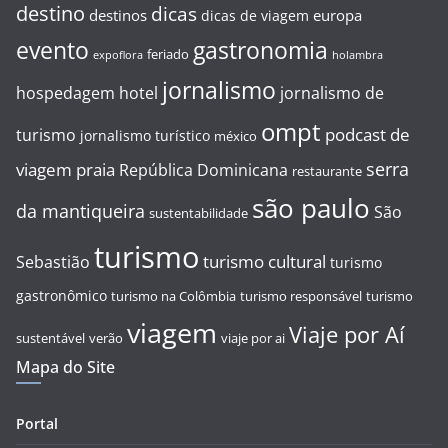
destino
dicas
destinos
europa
dicas de viagem
evento
gastronomia
feriado
expoflora
holambra
jornalismo
hospedagem
hotel
jornalismo de
ompt
podcast de
turismo
jornalismo turístico
méxico
serra
viagem
praia
República Dominicana
restaurante
são paulo
da mantiqueira
São
sustentabilidade
turismo
turismo cultural
Sebastião
turismo
gastronômico
turismo na Colômbia
turismo responsável
turismo
viagem
Viaje por Aí
sustentável
verão
viaje por ai
Mapa do Site
Portal