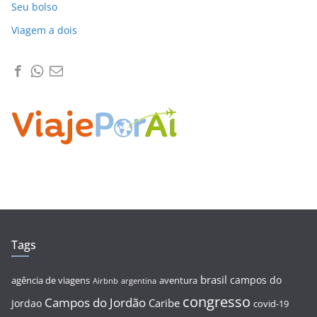
Seu bolso
Viagem a dois
Tags
brasil
campos do
agência de viagens
aventura
Airbnb
argentina
congresso
Campos do Jordão
Caribe
Jordao
covid-19