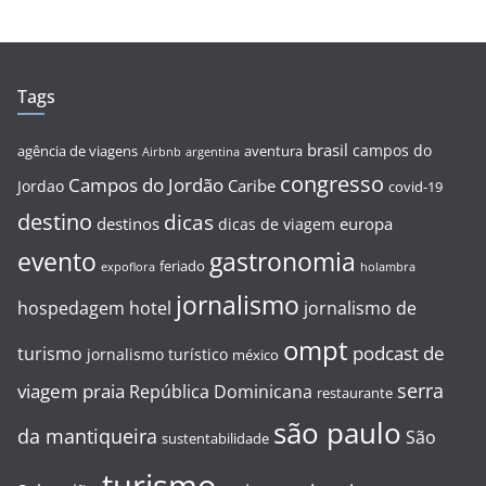
Tags
brasil
campos do
agência de viagens
aventura
Airbnb
argentina
congresso
Campos do Jordão
Caribe
Jordao
covid-19
destino
dicas
destinos
europa
dicas de viagem
evento
gastronomia
feriado
expoflora
holambra
jornalismo
hospedagem
hotel
jornalismo de
ompt
podcast de
turismo
jornalismo turístico
méxico
serra
viagem
praia
República Dominicana
restaurante
são paulo
da mantiqueira
São
sustentabilidade