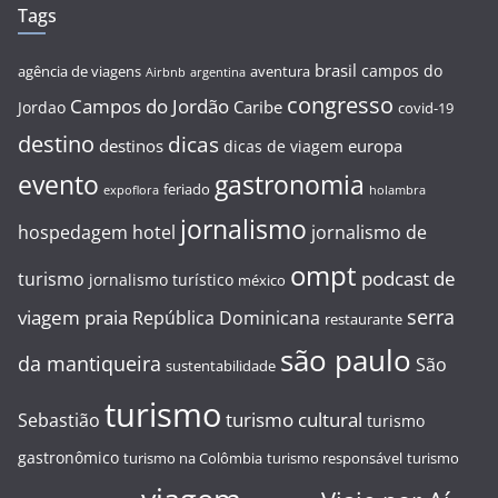
Tags
brasil
campos do
agência de viagens
aventura
Airbnb
argentina
congresso
Campos do Jordão
Caribe
Jordao
covid-19
destino
dicas
destinos
europa
dicas de viagem
evento
gastronomia
feriado
expoflora
holambra
jornalismo
hospedagem
hotel
jornalismo de
ompt
podcast de
turismo
jornalismo turístico
méxico
serra
viagem
praia
República Dominicana
restaurante
são paulo
da mantiqueira
São
sustentabilidade
turismo
turismo cultural
Sebastião
turismo
gastronômico
turismo na Colômbia
turismo responsável
turismo