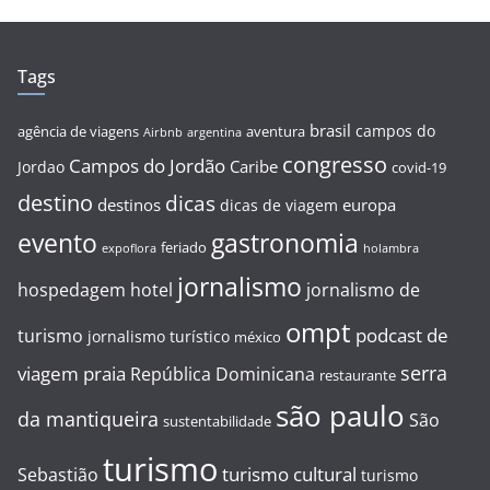
Tags
brasil
campos do
agência de viagens
aventura
Airbnb
argentina
congresso
Campos do Jordão
Caribe
Jordao
covid-19
destino
dicas
destinos
europa
dicas de viagem
evento
gastronomia
feriado
expoflora
holambra
jornalismo
hospedagem
hotel
jornalismo de
ompt
podcast de
turismo
jornalismo turístico
méxico
serra
viagem
praia
República Dominicana
restaurante
são paulo
da mantiqueira
São
sustentabilidade
turismo
turismo cultural
Sebastião
turismo