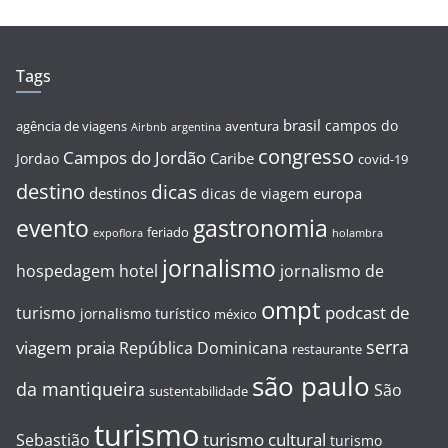
Tags
brasil
campos do
agência de viagens
aventura
Airbnb
argentina
congresso
Campos do Jordão
Caribe
Jordao
covid-19
destino
dicas
destinos
europa
dicas de viagem
evento
gastronomia
feriado
expoflora
holambra
jornalismo
hospedagem
hotel
jornalismo de
ompt
podcast de
turismo
jornalismo turístico
méxico
serra
viagem
praia
República Dominicana
restaurante
são paulo
da mantiqueira
São
sustentabilidade
turismo
turismo cultural
Sebastião
turismo