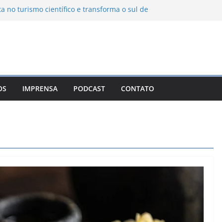
ta no turismo científico e transforma o sul de
om observatório astronômico
ontanha transforma o inverno em uma
sabores das serras brasileiras
iência Ambiental Immensità bate recorde de
amplia alcance nacional
hica une gastronomia regional, natureza e
ina em Campos do Jordão
OS
IMPRENSA
PODCAST
CONTATO
 Nuevo León: o Pueblo Mágico com ruas
rantes e turismo à beira da represa