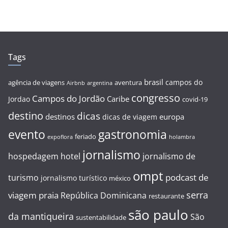
Tags
brasil
campos do
agência de viagens
aventura
Airbnb
argentina
congresso
Campos do Jordão
Caribe
Jordao
covid-19
destino
dicas
destinos
europa
dicas de viagem
evento
gastronomia
feriado
expoflora
holambra
jornalismo
hospedagem
hotel
jornalismo de
ompt
podcast de
turismo
jornalismo turístico
méxico
serra
viagem
praia
República Dominicana
restaurante
são paulo
da mantiqueira
São
sustentabilidade