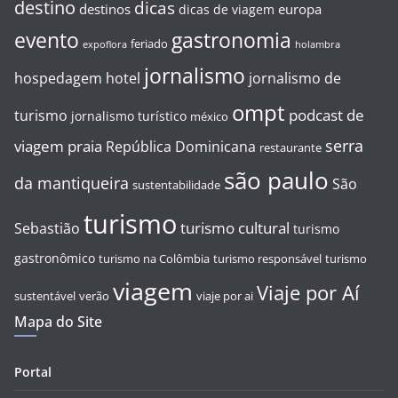
destino
dicas
destinos
europa
dicas de viagem
evento
gastronomia
feriado
expoflora
holambra
jornalismo
hospedagem
hotel
jornalismo de
ompt
podcast de
turismo
jornalismo turístico
méxico
serra
viagem
praia
República Dominicana
restaurante
são paulo
da mantiqueira
São
sustentabilidade
turismo
turismo cultural
Sebastião
turismo
gastronômico
turismo na Colômbia
turismo responsável
turismo
viagem
Viaje por Aí
sustentável
verão
viaje por ai
Mapa do Site
Portal