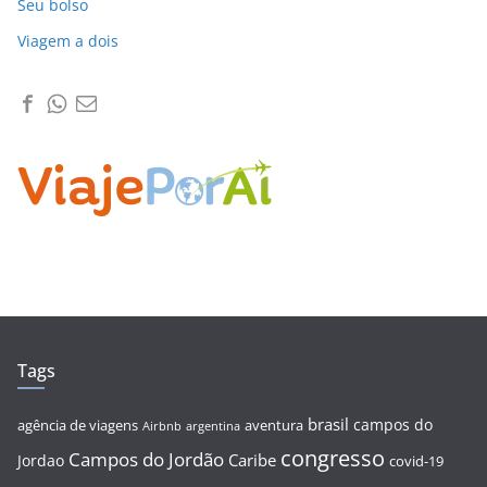
Seu bolso
Viagem a dois
Tags
brasil
campos do
agência de viagens
aventura
Airbnb
argentina
congresso
Campos do Jordão
Caribe
Jordao
covid-19