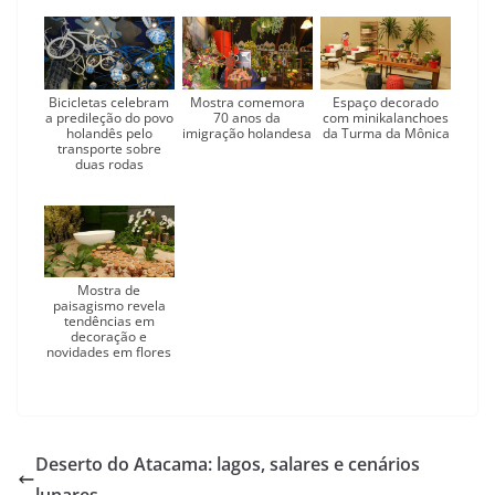
Bicicletas celebram
Mostra comemora
Espaço decorado
a predileção do povo
70 anos da
com minikalanchoes
holandês pelo
imigração holandesa
da Turma da Mônica
transporte sobre
duas rodas
Mostra de
paisagismo revela
tendências em
decoração e
novidades em flores
Deserto do Atacama: lagos, salares e cenários