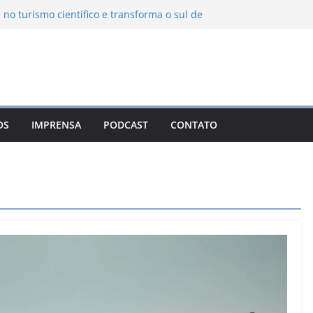
 no turismo científico e transforma o sul de
m observatório astronômico
ntanha transforma o inverno em uma
abores das serras brasileiras
ncia Ambiental Immensità bate recorde de
mplia alcance nacional
ica une gastronomia regional, natureza e
a em Campos do Jordão
OS
IMPRENSA
PODCAST
CONTATO
uevo León: o Pueblo Mágico com ruas
ntes e turismo à beira da represa