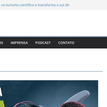
 no turismo científico e transforma o sul de
m observatório astronômico
ntanha transforma o inverno em uma
abores das serras brasileiras
ncia Ambiental Immensità bate recorde de
mplia alcance nacional
ica une gastronomia regional, natureza e
a em Campos do Jordão
OS
IMPRENSA
PODCAST
CONTATO
uevo León: o Pueblo Mágico com ruas
ntes e turismo à beira da represa