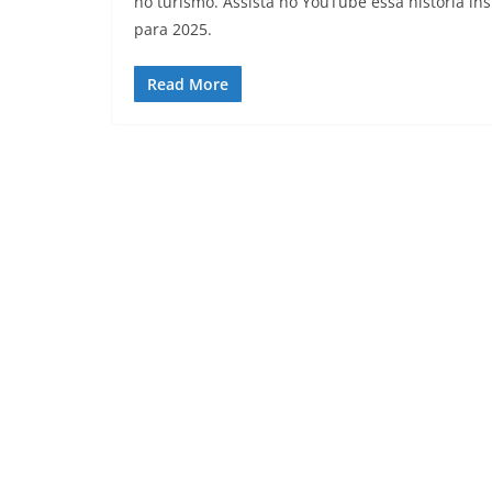
no turismo. Assista no YouTube essa história in
para 2025.
Read More