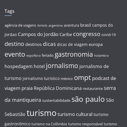
Tags
brasil
campos do
agência de viagens
aventura
Airbnb
argentina
congresso
Campos do Jordão
Caribe
Jordao
covid-19
destino
dicas
destinos
europa
dicas de viagem
evento
gastronomia
feriado
expoflora
holambra
jornalismo
hospedagem
hotel
jornalismo de
ompt
podcast de
turismo
jornalismo turístico
méxico
serra
viagem
praia
República Dominicana
restaurante
são paulo
da mantiqueira
São
sustentabilidade
turismo
turismo cultural
Sebastião
turismo
gastronômico
turismo na Colômbia
turismo responsável
turismo