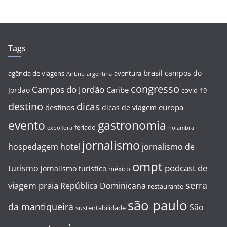
Tags
brasil
campos do
agência de viagens
aventura
Airbnb
argentina
congresso
Campos do Jordão
Caribe
Jordao
covid-19
destino
dicas
destinos
europa
dicas de viagem
evento
gastronomia
feriado
expoflora
holambra
jornalismo
hospedagem
hotel
jornalismo de
ompt
podcast de
turismo
jornalismo turístico
méxico
serra
viagem
praia
República Dominicana
restaurante
são paulo
da mantiqueira
São
sustentabilidade