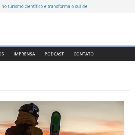
 no turismo científico e transforma o sul de
m observatório astronômico
ntanha transforma o inverno em uma
abores das serras brasileiras
ncia Ambiental Immensità bate recorde de
mplia alcance nacional
ica une gastronomia regional, natureza e
a em Campos do Jordão
OS
IMPRENSA
PODCAST
CONTATO
uevo León: o Pueblo Mágico com ruas
ntes e turismo à beira da represa