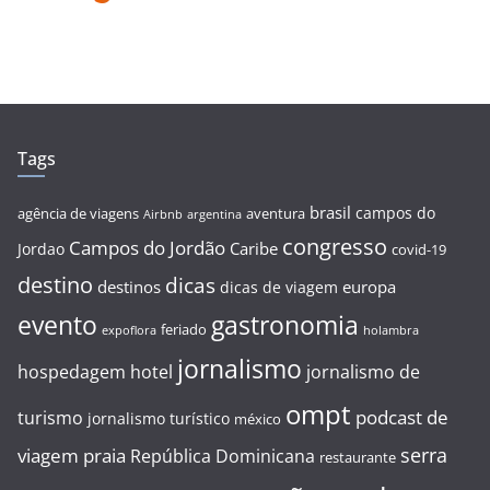
Tags
brasil
campos do
agência de viagens
aventura
Airbnb
argentina
congresso
Campos do Jordão
Caribe
Jordao
covid-19
destino
dicas
destinos
europa
dicas de viagem
evento
gastronomia
feriado
expoflora
holambra
jornalismo
hospedagem
hotel
jornalismo de
ompt
podcast de
turismo
jornalismo turístico
méxico
serra
viagem
praia
República Dominicana
restaurante