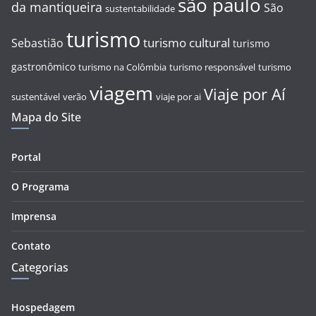
são paulo
da mantiqueira
São
sustentabilidade
turismo
turismo cultural
Sebastião
turismo
gastronômico
turismo na Colômbia
turismo responsável
turismo
viagem
Viaje por Aí
sustentável
verão
viaje por ai
Mapa do Site
Portal
O Programa
Imprensa
Contato
Categorias
Hospedagem