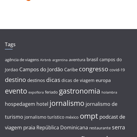
Tags
brasil
campos do
agência de viagens
aventura
Airbnb
argentina
congresso
Campos do Jordão
Caribe
Jordao
covid-19
destino
dicas
destinos
europa
dicas de viagem
evento
gastronomia
feriado
expoflora
holambra
jornalismo
hospedagem
hotel
jornalismo de
ompt
podcast de
turismo
jornalismo turístico
méxico
serra
viagem
praia
República Dominicana
restaurante