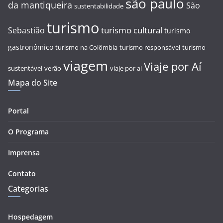
são paulo
da mantiqueira
São
sustentabilidade
turismo
turismo cultural
Sebastião
turismo
gastronômico
turismo na Colômbia
turismo responsável
turismo
viagem
Viaje por Aí
sustentável
verão
viaje por ai
Mapa do Site
Portal
O Programa
Imprensa
Contato
Categorias
Hospedagem