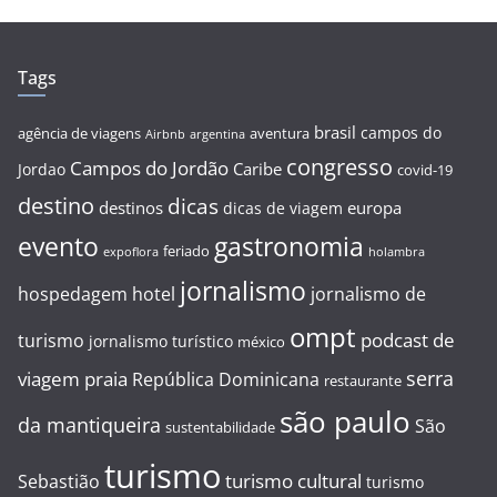
Tags
brasil
campos do
agência de viagens
aventura
Airbnb
argentina
congresso
Campos do Jordão
Caribe
Jordao
covid-19
destino
dicas
destinos
europa
dicas de viagem
evento
gastronomia
feriado
expoflora
holambra
jornalismo
hospedagem
hotel
jornalismo de
ompt
podcast de
turismo
jornalismo turístico
méxico
serra
viagem
praia
República Dominicana
restaurante
são paulo
da mantiqueira
São
sustentabilidade
turismo
turismo cultural
Sebastião
turismo