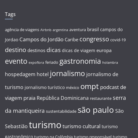
Tags
brasil
campos do
agência de viagens
aventura
Airbnb
argentina
congresso
Campos do Jordão
Caribe
Jordao
covid-19
destino
dicas
destinos
europa
dicas de viagem
evento
gastronomia
feriado
expoflora
holambra
jornalismo
hospedagem
hotel
jornalismo de
ompt
podcast de
turismo
jornalismo turístico
méxico
serra
viagem
praia
República Dominicana
restaurante
são paulo
da mantiqueira
São
sustentabilidade
turismo
turismo cultural
Sebastião
turismo
gastronômico
turismo na Colômbia
turismo responsável
turismo