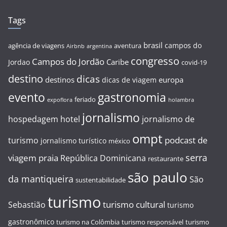
Tags
brasil
campos do
agência de viagens
aventura
Airbnb
argentina
congresso
Campos do Jordão
Caribe
Jordao
covid-19
destino
dicas
destinos
europa
dicas de viagem
evento
gastronomia
feriado
expoflora
holambra
jornalismo
hospedagem
hotel
jornalismo de
ompt
podcast de
turismo
jornalismo turístico
méxico
serra
viagem
praia
República Dominicana
restaurante
são paulo
da mantiqueira
São
sustentabilidade
turismo
turismo cultural
Sebastião
turismo
gastronômico
turismo na Colômbia
turismo responsável
turismo