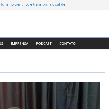
 turismo científico e transforma o sul de
bservatório astronômico
nha transforma o inverno em uma
es das serras brasileiras
a Ambiental Immensità bate recorde de
a alcance nacional
 une gastronomia regional, natureza e
m Campos do Jordão
OS
IMPRENSA
PODCAST
CONTATO
o León: o Pueblo Mágico com ruas
s e turismo à beira da represa