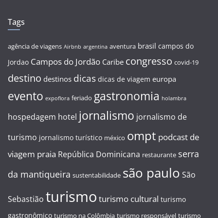
Tags
brasil
campos do
agência de viagens
aventura
Airbnb
argentina
congresso
Campos do Jordão
Caribe
Jordao
covid-19
destino
dicas
destinos
europa
dicas de viagem
evento
gastronomia
feriado
expoflora
holambra
jornalismo
hospedagem
hotel
jornalismo de
ompt
podcast de
turismo
jornalismo turístico
méxico
serra
viagem
praia
República Dominicana
restaurante
são paulo
da mantiqueira
São
sustentabilidade
turismo
turismo cultural
Sebastião
turismo
gastronômico
turismo na Colômbia
turismo responsável
turismo