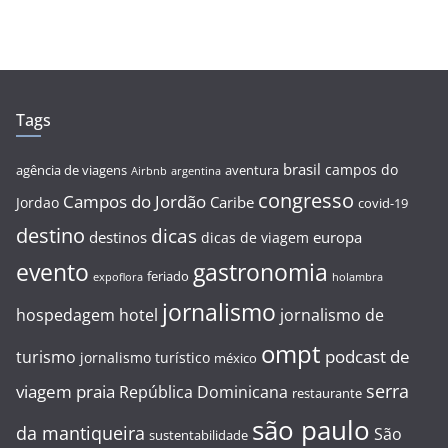
Tags
brasil
campos do
agência de viagens
aventura
Airbnb
argentina
congresso
Campos do Jordão
Caribe
Jordao
covid-19
destino
dicas
destinos
europa
dicas de viagem
evento
gastronomia
feriado
expoflora
holambra
jornalismo
hospedagem
hotel
jornalismo de
ompt
podcast de
turismo
jornalismo turístico
méxico
serra
viagem
praia
República Dominicana
restaurante
são paulo
da mantiqueira
São
sustentabilidade