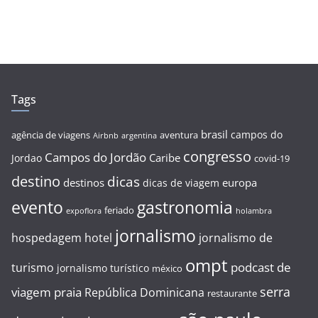
Tags
brasil
campos do
agência de viagens
aventura
Airbnb
argentina
congresso
Campos do Jordão
Caribe
Jordao
covid-19
destino
dicas
destinos
europa
dicas de viagem
evento
gastronomia
feriado
expoflora
holambra
jornalismo
hospedagem
hotel
jornalismo de
ompt
podcast de
turismo
jornalismo turístico
méxico
serra
viagem
praia
República Dominicana
restaurante