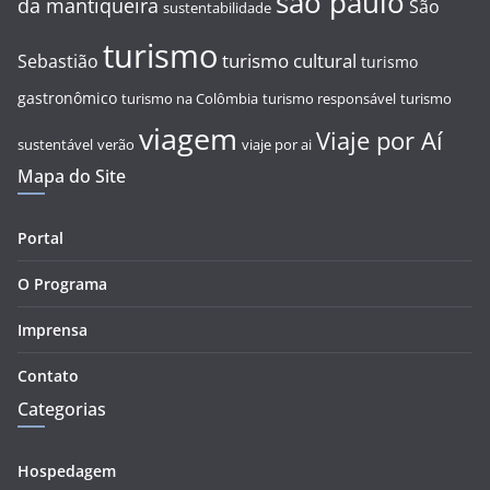
são paulo
da mantiqueira
São
sustentabilidade
turismo
turismo cultural
Sebastião
turismo
gastronômico
turismo na Colômbia
turismo responsável
turismo
viagem
Viaje por Aí
sustentável
verão
viaje por ai
Mapa do Site
Portal
O Programa
Imprensa
Contato
Categorias
Hospedagem