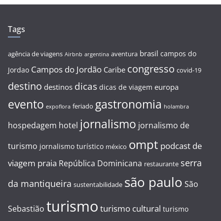
Tags
brasil
campos do
agência de viagens
aventura
Airbnb
argentina
congresso
Campos do Jordão
Caribe
Jordao
covid-19
destino
dicas
destinos
europa
dicas de viagem
evento
gastronomia
feriado
expoflora
holambra
jornalismo
hospedagem
hotel
jornalismo de
ompt
podcast de
turismo
jornalismo turístico
méxico
serra
viagem
praia
República Dominicana
restaurante
são paulo
da mantiqueira
São
sustentabilidade
turismo
turismo cultural
Sebastião
turismo