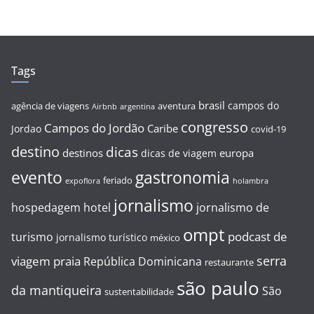
Tags
brasil
campos do
agência de viagens
aventura
Airbnb
argentina
congresso
Campos do Jordão
Caribe
Jordao
covid-19
destino
dicas
destinos
europa
dicas de viagem
evento
gastronomia
feriado
expoflora
holambra
jornalismo
hospedagem
hotel
jornalismo de
ompt
podcast de
turismo
jornalismo turístico
méxico
serra
viagem
praia
República Dominicana
restaurante
são paulo
da mantiqueira
São
sustentabilidade