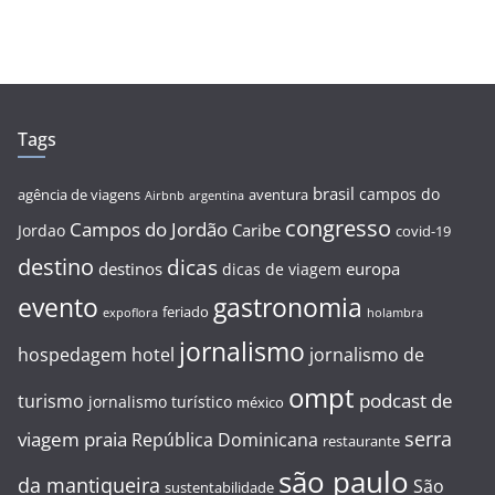
Tags
brasil
campos do
agência de viagens
aventura
Airbnb
argentina
congresso
Campos do Jordão
Caribe
Jordao
covid-19
destino
dicas
destinos
europa
dicas de viagem
evento
gastronomia
feriado
expoflora
holambra
jornalismo
hospedagem
hotel
jornalismo de
ompt
podcast de
turismo
jornalismo turístico
méxico
serra
viagem
praia
República Dominicana
restaurante
são paulo
da mantiqueira
São
sustentabilidade