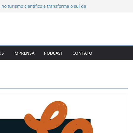
 no turismo científico e transforma o sul de
m observatório astronômico
ntanha transforma o inverno em uma
abores das serras brasileiras
ncia Ambiental Immensità bate recorde de
mplia alcance nacional
ica une gastronomia regional, natureza e
a em Campos do Jordão
OS
IMPRENSA
PODCAST
CONTATO
uevo León: o Pueblo Mágico com ruas
ntes e turismo à beira da represa