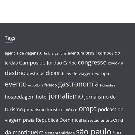
Tags
brasil
campos do
agência de viagens
aventura
Airbnb
argentina
congresso
Campos do Jordão
Caribe
Jordao
covid-19
destino
dicas
destinos
europa
dicas de viagem
evento
gastronomia
feriado
expoflora
holambra
jornalismo
hospedagem
hotel
jornalismo de
ompt
podcast de
turismo
jornalismo turístico
méxico
serra
viagem
praia
República Dominicana
restaurante
são paulo
da mantiqueira
São
sustentabilidade