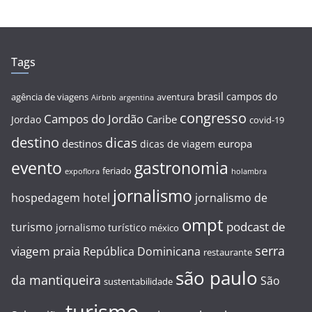
Tags
brasil
campos do
agência de viagens
aventura
Airbnb
argentina
congresso
Campos do Jordão
Caribe
Jordao
covid-19
destino
dicas
destinos
europa
dicas de viagem
evento
gastronomia
feriado
expoflora
holambra
jornalismo
hospedagem
hotel
jornalismo de
ompt
podcast de
turismo
jornalismo turístico
méxico
serra
viagem
praia
República Dominicana
restaurante
são paulo
da mantiqueira
São
sustentabilidade