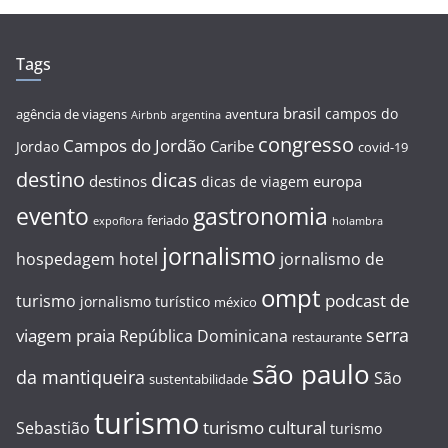
Tags
brasil
campos do
agência de viagens
aventura
Airbnb
argentina
congresso
Campos do Jordão
Caribe
Jordao
covid-19
destino
dicas
destinos
europa
dicas de viagem
evento
gastronomia
feriado
expoflora
holambra
jornalismo
hospedagem
hotel
jornalismo de
ompt
podcast de
turismo
jornalismo turístico
méxico
serra
viagem
praia
República Dominicana
restaurante
são paulo
da mantiqueira
São
sustentabilidade
turismo
turismo cultural
Sebastião
turismo