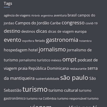
Tags
brasil
campos do
agência de viagens
aventura
Airbnb
argentina
congresso
Campos do Jordão
Caribe
Jordao
covid-19
destino
dicas
destinos
europa
dicas de viagem
evento
gastronomia
feriado
expoflora
holambra
jornalismo
hospedagem
hotel
jornalismo de
ompt
podcast de
turismo
jornalismo turístico
méxico
serra
viagem
praia
República Dominicana
restaurante
são paulo
da mantiqueira
São
sustentabilidade
turismo
turismo cultural
Sebastião
turismo
gastronômico
turismo na Colômbia
turismo responsável
turismo